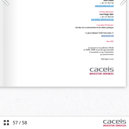
57
/
58