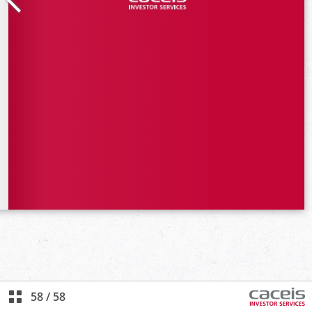
58
/
58