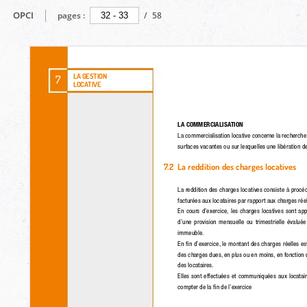
OPCI
pages :
/
58